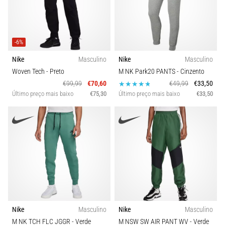
-6%
Nike
Masculino
Nike
Masculino
Woven Tech
- Preto
M NK Park20 PANTS
- Cinzento
€99,99
€70,60
€49,99
€33,50
Último preço mais baixo
€75,30
Último preço mais baixo
€33,50
Nike
Masculino
Nike
Masculino
M NK TCH FLC JGGR
- Verde
M NSW SW AIR PANT WV
- Verde