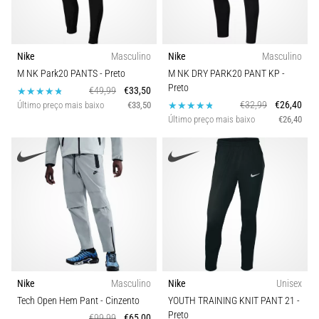
Nike
Masculino
Nike
Masculino
M NK Park20 PANTS
- Preto
M NK DRY PARK20 PANT KP
-
Preto
€49,99
€33,50
€32,99
€26,40
Último preço mais baixo
€33,50
Último preço mais baixo
€26,40
Nike
Masculino
Nike
Unisex
Tech Open Hem Pant
- Cinzento
YOUTH TRAINING KNIT PANT 21
-
Preto
€99,99
€65,00