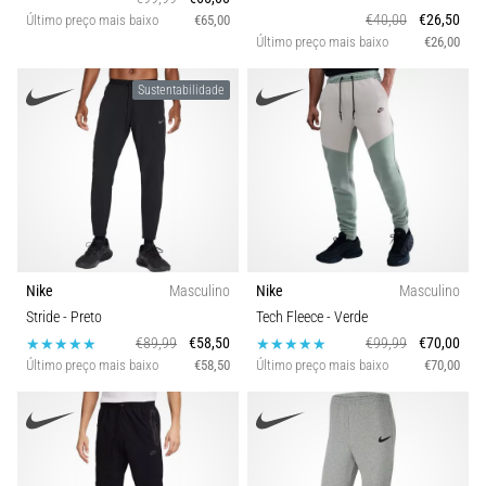
€40,00
€26,50
Último preço mais baixo
€65,00
Último preço mais baixo
€26,00
Sustentabilidade
Nike
Masculino
Nike
Masculino
Stride
- Preto
Tech Fleece
- Verde
€89,99
€58,50
€99,99
€70,00
Último preço mais baixo
€58,50
Último preço mais baixo
€70,00