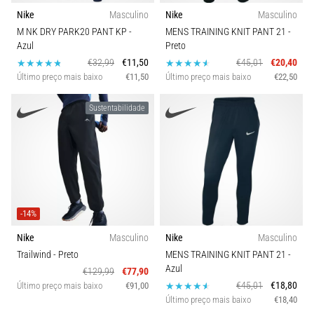
run
Nike
Masculino
Nike
Masculino
avalia
M NK DRY PARK20 PANT KP
-
MENS TRAINING KNIT PANT 21
-
a
Azul
Preto
velocidade,
€32,99
€11,50
€45,01
€20,40
a
Último preço mais baixo
€11,50
Último preço mais baixo
€22,50
agilidade
e
Sustentabilidade
as
mudanças
de
direção.
Como
é
realizado
-14%
corretamente,
…
Nike
Masculino
Nike
Masculino
Trailwind
- Preto
MENS TRAINING KNIT PANT 21
-
Azul
€129,99
€77,90
6. 8. 2026
€45,01
€18,80
Último preço mais baixo
€91,00
•
Último preço mais baixo
€18,40
8 minutos lendo