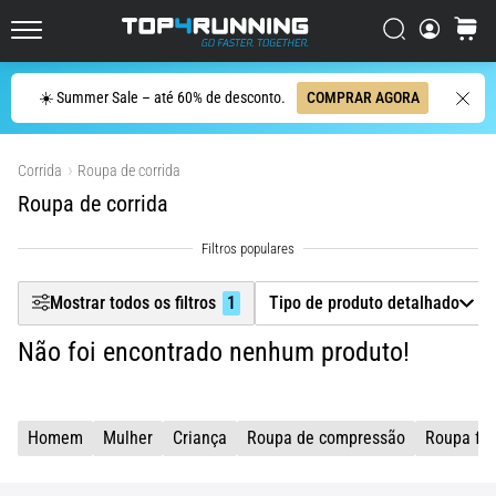
ser
Filtr
resumido
Procurar
cesto
Top4Running.pt
em
uma
Procurar
☀️ Summer Sale – até 60% de desconto.
COMPRAR AGORA
Mostrar produtos
frase:
dói,
mas
Corrida
Roupa de corrida
vale
Roupa de corrida
a
pena!
Que
benefícios
Mostrar todos os filtros
1
Tipo de produto detalhado
ele
oferece,
Não foi encontrado nenhum produto!
quais
tipos
de…
Homem
Mulher
Criança
Roupa de compressão
Roupa fun
7. 8. 2026
•