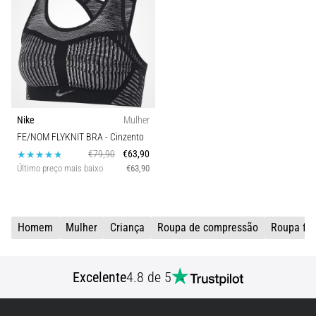
de
Função
dor
no
Corte
joelho
durante
Suporte de soutien
e
após
a
Nike
Mulher
corrida
FE/NOM FLYKNIT BRA
- Cinzento
€79,90
€63,90
A
Último preço mais baixo
€63,90
dor
no
joelho
vai
Homem
Mulher
Criança
Roupa de compressão
Roupa fun
afetar
todos
os
Excelente
4.8 de 5
corredores
pelo
menos