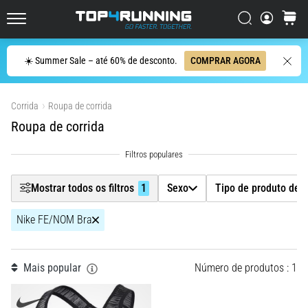
de
corrida
Filtr
Procurar
cesto
Top4Running.pt
com
maior
Procurar
☀️ Summer Sale – até 60% de desconto.
COMPRAR AGORA
amortecimento?
Sexo
Descubra
Mostrar produtos
os
Corrida
Roupa de corrida
ténis
Tipo de produto detalhado
com
Roupa de corrida
amortecimento
Tamanho
para
estrada…
Mostrar todos os filtros
1
Sexo
Tipo de produto det
Marca
5. 8. 2026
Nike FE/NOM Bra
•
Cor
8 minutos lendo
Causas
Mais popular
Número de produtos : 1
Preço
mais
comuns