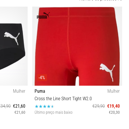
-4%
Mulher
Puma
Mulher
Cross the Line Short Tight W2.0
€34,90
€21,60
€29,90
€19,40
€21,60
Último preço mais baixo
€20,30
XS