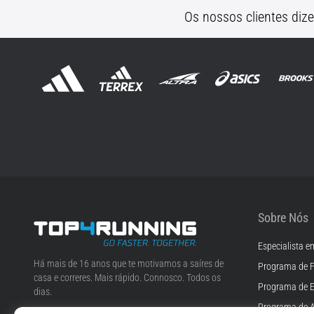
Os nossos clientes diz
Sobre Nós
Especialista e
Top4Running.pt
Há mais de 16 anos que te motivamos a saíres de
Programa de F
casa e correres. Mais rápido. Connosco. Todos os
Programa de 
dias.
Programa de A