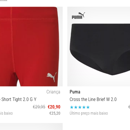
Criança
Puma
 Short Tight 2.0 G Y
Cross the Line Brief W 2.0
€29,95
€20,90
is baixo
€25,20
Último preço mais baixo
128
L XL