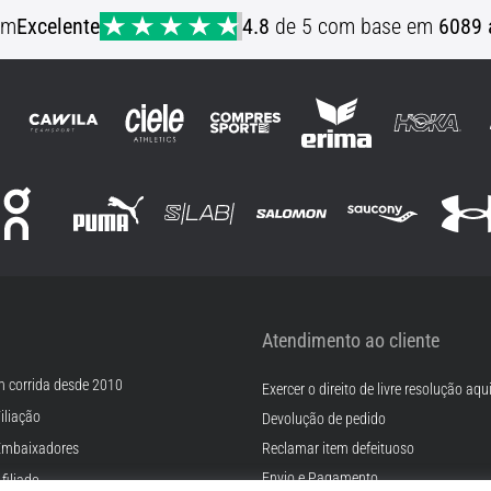
em
Excelente
4.8
de 5 com base em
6089 
Atendimento ao cliente
m corrida desde 2010
Exercer o direito de livre resolução aqu
iliação
Devolução de pedido
Embaixadores
Reclamar item defeituoso
Envio e Pagamento
filiado