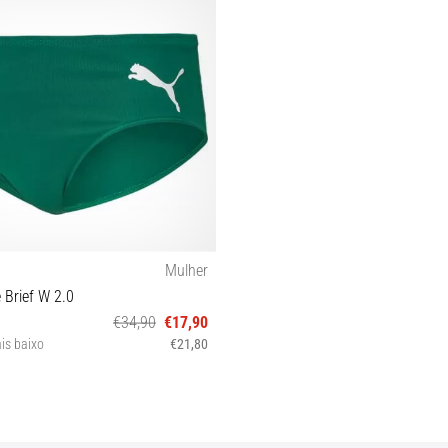
Mulher
 Brief W 2.0
€34,90
€17,90
is baixo
€21,80
XL