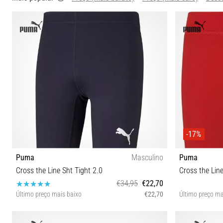
-17%
Puma
Masculino
Puma
Cross the Line Sht Tight 2.0
Cross the Line
€34,95
€22,70
Último preço mais baixo
€22,70
Último preço ma
3XL