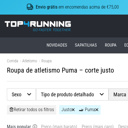
Envio grátis
em encomendas acima de €75,00
Top4Running.pt
NOVIDADES
SAPATILHAS
ROUPA
E
Corrida
Atletismo
Roupa
Roupa de atletismo Puma – corte justo
Sexo
Tipo de produto detalhado
Marca
Retirar todos os filtros
Justo
Puma
Mais popular
Preço (mais barato)
Preço (mais caro)
Desc