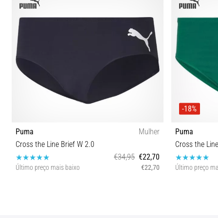
-18%
Puma
Mulher
Puma
Cross the Line Brief W 2.0
Cross the Line
€34,95
€22,70
Último preço mais baixo
€22,70
Último preço ma
XL