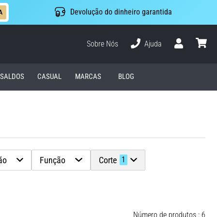
Devolução do dinheiro garantida
A
Sobre Nós
Ajuda
Usuário
cesto
SALDOS
CASUAL
MARCAS
BLOG
ão
Função
Corte
1
Número de produtos : 6