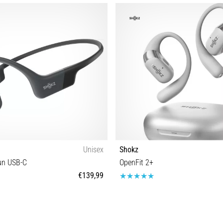
Tamanho universal
Tamanho universal
Unisex
Shokz
un USB-C
OpenFit 2+
€139,99
Tamanho universal
Tamanho universal