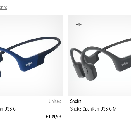
onto
Unisex
Shokz
un USB-C
Shokz OpenRun USB-C Mini
€139,99