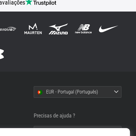
avaliações
EUR - Portugal (Português)
i
Precisas de ajuda ?
info@top4running.pt