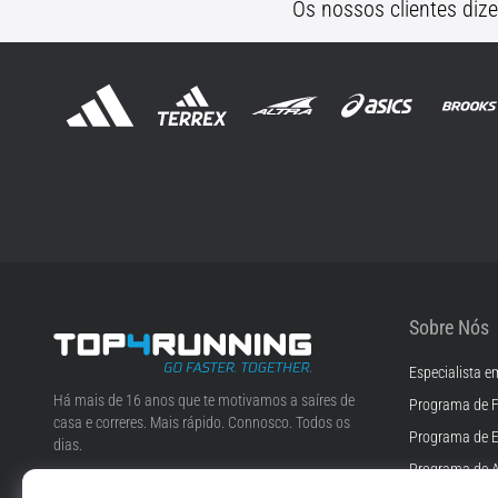
Os nossos clientes diz
Sobre Nós
Especialista e
Top4Running.pt
Há mais de 16 anos que te motivamos a saíres de
Programa de F
casa e correres. Mais rápido. Connosco. Todos os
Programa de 
dias.
Programa de A
Instagram
YouTube