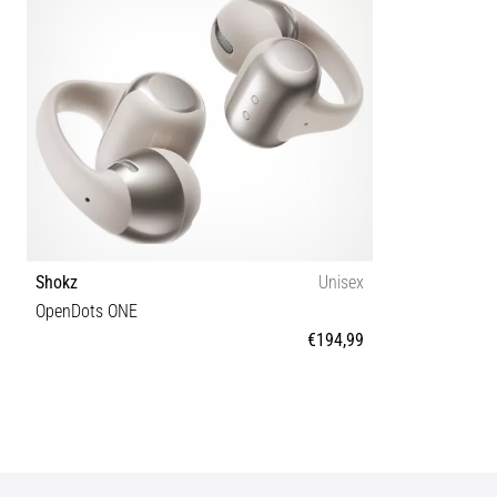
Shokz
Unisex
OpenDots ONE
€194,99
Tamanho universal