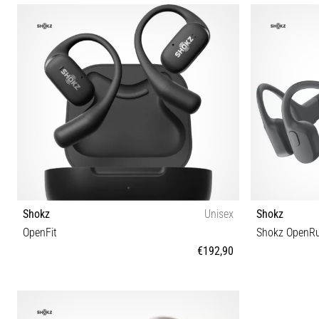
Tamanho universal
Shokz
Unisex
Shokz
OpenFit
Shokz OpenR
€192,90
Tamanho universal