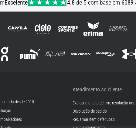
em
Excelente
4.8
de 5 com base em
6089 
Atendimento ao cliente
m corrida desde 2010
Exercer o direito de livre resolução aqu
iliação
Devolução de pedido
Embaixadores
Reclamar item defeituoso
Envio e Pagamento
filiado
Encontre o tamanho certo