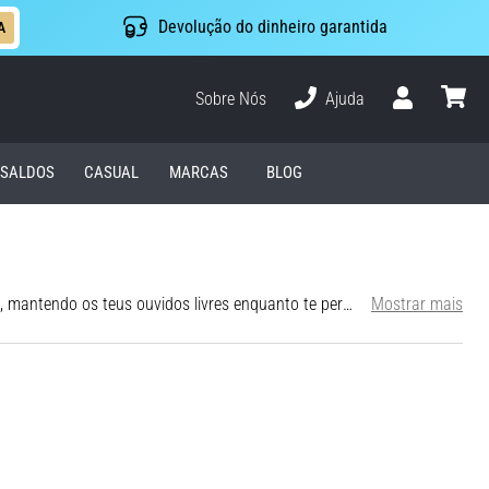
Devolução do dinheiro garantida
A
Sobre Nós
Ajuda
Usuário
cesto
SALDOS
CASUAL
MARCAS
BLOG
Corre, treina e desfruta de cada batimento ao máximo. Os auscultadores Shokz utilizam uma tecnologia revolucionária de condução óssea, mantendo os teus ouvidos livres enquanto te permitem estar atento ao teu ambiente. São perfeitos para correr na cidade ou na natureza, permitindo-te desfrutar de música enquanto permaneces alerta ao que acontece à tua volta. Graças à sua estrutura leve e flexível, os auscultadores adaptam-se confortavelmente e não te restringirão, mesmo durante longas sessões de treino ou corridas. São também resistentes ao suor e à água, tornando-os ideais para todos os tipos de movimento. Som de alta qualidade e graves potentes criam a festa definitiva de corrida. Uma grande vantagem é a longa duração da bateria – até 10 horas com uma única carga, com carregamento rápido que te coloca de volta aos 100% em apenas uma hora. Experimenta os auscultadores Shokz e descobre uma nova forma de desfrutar de música, audiolivros ou podcasts em movimento.
Mostrar mais