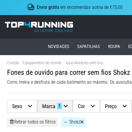
Envio grátis
em encomendas acima de €75,00
Top4Running.pt
NOVIDADES
SAPATILHAS
ROUPA
E
Corrida
Equipamento de corrida
Auscultadores sem fios
Fones de ouvido para correr sem fios Shokz
Sexo
Marca
Cor
Preço
1
Retirar todos os filtros
Shokz