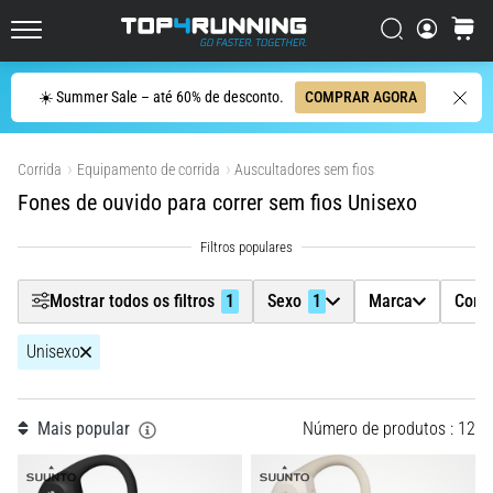
ser
Filtr
resumido
Procurar
cesto
Top4Running.pt
em
uma
Procurar
☀️ Summer Sale – até 60% de desconto.
COMPRAR AGORA
frase:
Sexo
1
dói,
Mostrar produtos
mas
Corrida
Equipamento de corrida
Auscultadores sem fios
Marca
vale
Fones de ouvido para correr sem fios Unisexo
a
pena!
Cor
Que
benefícios
Mostrar todos os filtros
1
Sexo
1
Marca
Cor
ele
Preço
oferece,
quais
Unisexo
Tamanho
tipos
de…
Mais popular
Número de produtos : 12
Modelo
7. 8. 2026
•