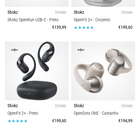
é
um
Shokz
Unisex
Shokz
Unisex
problema
Shokz OpenRun USB-C
- Preto
OpenFit 2+
- Cinzento
de
€139,99
€199,60
saúde
muito
comum
que…
Mostrar
todos
os
artigos
Shokz
Unisex
Shokz
Unisex
OpenFit 2+
- Preto
OpenDots ONE
- Castanho
€199,60
€194,99