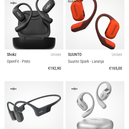
Joelho
de
Corredor:
Causas,
Tratamento
e
Prevenção
Shokz
Unisex
SUUNTO
Unisex
O
OpenFit
- Preto
Suunto Spark
- Laranja
joelho
€192,90
€165,00
de
corredor,
também
conhecido
como
síndrome
do
trato
iliotibial
(STIT),