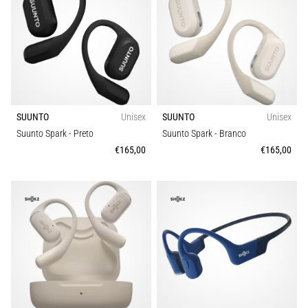
8 minutos lendo
Corrida
de
vaivém
e
teste
beep:
SUUNTO
Unisex
SUUNTO
Unisex
O
Suunto Spark
- Preto
Suunto Spark
- Branco
que
€165,00
€165,00
são
e
como
são
realizados?
Na
prática,
o
shuttle