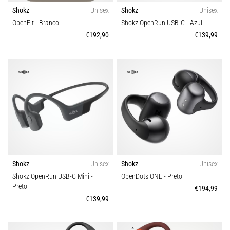
run
Shokz
Unisex
Shokz
Unisex
avalia
OpenFit
- Branco
Shokz OpenRun USB-C
- Azul
a
€192,90
€139,99
velocidade,
a
agilidade
e
as
mudanças
de
direção.
Como
é
realizado
corretamente,
Shokz
Unisex
Shokz
Unisex
…
Shokz OpenRun USB-C Mini
-
OpenDots ONE
- Preto
Preto
€194,99
€139,99
6. 8. 2026
•
8 minutos lendo