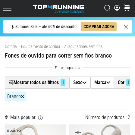
ser
Filtr
resumido
Procurar
cesto
Top4Running.pt
em
uma
Procurar
☀️ Summer Sale – até 60% de desconto.
COMPRAR AGORA
frase:
Sexo
dói,
Mostrar produtos
mas
Corrida
Equipamento de corrida
Auscultadores sem fios
Marca
vale
Fones de ouvido para correr sem fios branco
a
pena!
Cor
1
Que
benefícios
Mostrar todos os filtros
1
Sexo
Marca
Cor
1
ele
Preço
oferece,
quais
Branco
Tamanho
tipos
de…
Mais popular
Número de produtos : 2
Modelo
6. 8. 2026
•