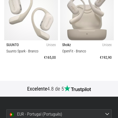
10 minutos lendo
Ténis
de
corrida
com
mais
amortecimento
SUUNTO
Unisex
Shokz
Unisex
Suunto Spark
- Branco
OpenFit
- Branco
Quais
€165,00
€192,90
são
os
modelos
TOP
de
ténis
Excelente
4.8 de 5
de
corrida
com
maior
EUR - Portugal (Português)
amortecimento?