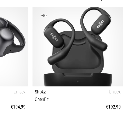
Unisex
Shokz
Unisex
OpenFit
€194,99
€192,90
Tamanho universal