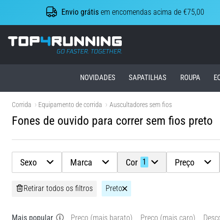
Envio grátis
em encomendas acima de €75,00
Top4Running.pt
NOVIDADES
SAPATILHAS
ROUPA
E
Corrida
Equipamento de corrida
Auscultadores sem fios
Fones de ouvido para correr sem fios preto
Sexo
Marca
Cor
Preço
1
Retirar todos os filtros
Preto
Mais popular
Preço (mais barato)
Preço (mais caro)
Desc