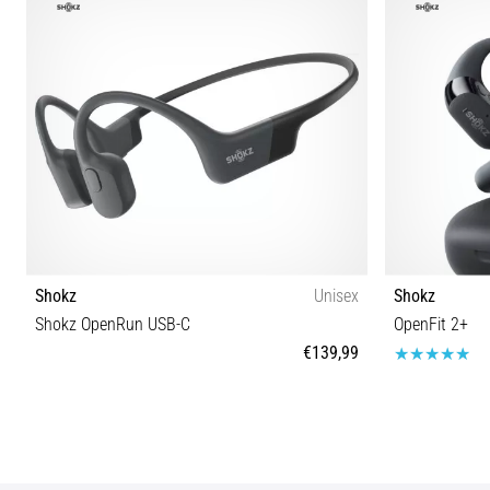
Shokz
Unisex
Shokz
Shokz OpenRun USB-C
OpenFit 2+
€139,99
Tamanho universal