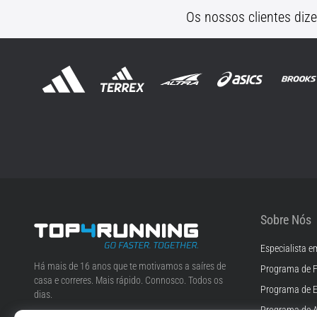
Os nossos clientes diz
Sobre Nós
Especialista e
Top4Running.pt
Há mais de 16 anos que te motivamos a saíres de
Programa de F
casa e correres. Mais rápido. Connosco. Todos os
Programa de 
dias.
Programa de A