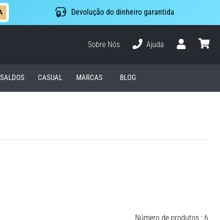
Devolução do dinheiro garantida
A
Sobre Nós
Ajuda
Usuário
cesto
SALDOS
CASUAL
MARCAS
BLOG
Número de produtos : 6