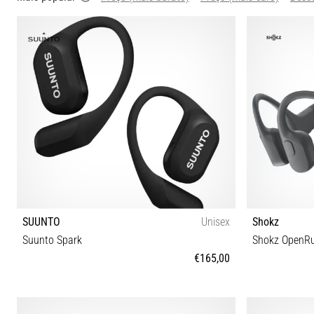
SUUNTO
Unisex
Shokz
Suunto Spark
Shokz OpenRu
€165,00
Tamanho universal