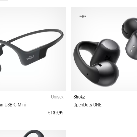
Unisex
Shokz
n USB-C Mini
OpenDots ONE
€139,99
Tamanho universal
Tamanho universal