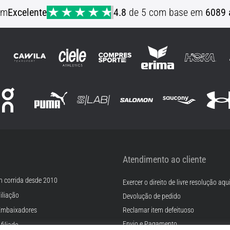
em
Excelente
4.8
de 5 com base em
6089 
Atendimento ao cliente
m corrida desde 2010
Exercer o direito de livre resolução aqu
iliação
Devolução de pedido
Embaixadores
Reclamar item defeituoso
Envio e Pagamento
filiado