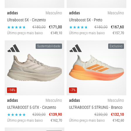
ou
após
adidas
Masculino
adidas
Masculino
a
Ultraboost 5X
- Cinzento
Ultraboost 5X
- Preto
corrida?
€180,00
€171,00
€180,00
€167,60
Uma
Último preço mais baixo
€149,10
Último preço mais baixo
€157,70
das
causas
Sustentabilidade
Exclusivo
mais
comuns
é
a
fascite
plantar.
…
-14%
-7%
adidas
Masculino
adidas
Masculino
5. 8. 2026
ULTRABOOST 5 GTX
- Cinzento
ULTRABOOST 5 STRUNG
- Branco
•
€200,00
€139,90
€230,00
€132,10
11 minutos lendo
Último preço mais baixo
€162,70
Último preço mais baixo
€142,60
Sachardiová