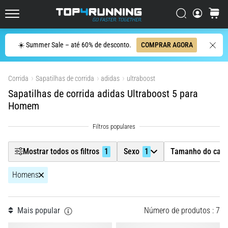
dor
Filtr
Procurar
cesto
no
Top4Running.pt
joelho
vai
Procurar
☀️ Summer Sale – até 60% de desconto.
COMPRAR AGORA
Sexo
afetar
1
todos
Mostrar produtos
os
Corrida
Sapatilhas de corrida
adidas
ultraboost
Tamanho do calçado
corredores
Sapatilhas de corrida adidas Ultraboost 5 para
pelo
Homem
menos
Cor
uma
vez
Preço
na
Mostrar todos os filtros
1
Sexo
1
Tamanho do calç
vida,
seja
Tipo de calçado
Homens
você
amador
ou
Largura da sapatilha
profissional.
Mais popular
Número de produtos : 7
Quais