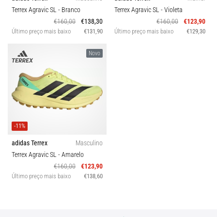
run
Terrex Agravic SL
- Branco
Terrex Agravic SL
- Violeta
avalia
€160,00
€138,30
€160,00
€123,90
a
Último preço mais baixo
€131,90
Último preço mais baixo
€129,30
velocidade,
a
Novo
agilidade
e
as
mudanças
de
direção.
Como
-11%
é
realizado
adidas Terrex
Masculino
corretamente,
Terrex Agravic SL
- Amarelo
…
€160,00
€123,90
Último preço mais baixo
€138,60
6. 8. 2026
•
8 minutos lendo