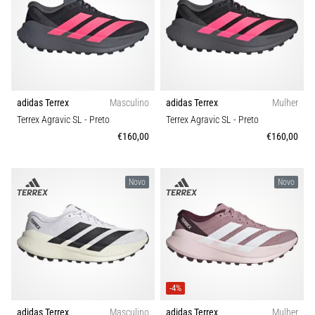
Cor
8 minutos lendo
Corrida
Preço
de
vaivém
e
Tipo de calçado
teste
adidas Terrex
Masculino
adidas Terrex
Mulher
beep:
Terrex Agravic SL
- Preto
Terrex Agravic SL
- Preto
Tipo de corrida
O
€160,00
€160,00
que
Conforto e amortecimento
são
Novo
Novo
e
como
Largura da sapatilha
são
realizados?
Carbon
Na
prática,
-4%
o
shuttle
adidas Terrex
Masculino
adidas Terrex
Mulher